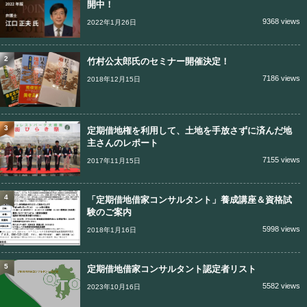
開中！
9368 views
2022年1月26日
2
竹村公太郎氏のセミナー開催決定！
7186 views
2018年12月15日
3
定期借地権を利用して、土地を手放さずに済んだ地
主さんのレポート
7155 views
2017年11月15日
4
「定期借地借家コンサルタント」養成講座＆資格試
験のご案内
5998 views
2018年1月16日
5
定期借地借家コンサルタント認定者リスト
5582 views
2023年10月16日