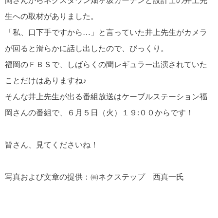
岡さんからネクスタウン畑ヶ坂ガーデンと設計士の井上先
生への取材がありました。
「私、口下手ですから…」と言っていた井上先生がカメラ
が回ると滑ら
かに話し出したので、びっくり。
福岡のＦＢＳで、しばらくの間レギュラー出演されていた
ことだけ
はありますね♪
そんな井上先生が出る番組放送はケーブルステーション福
岡さんの
番組で、６月５日（火）１９:００からです！
皆さん、見てくださいね！
写真および文章の提供：㈱ネクステップ 西真一氏