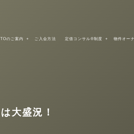
QTOのご案内
ご入会方法
定借コンサル®制度
物件オー
ーは大盛況！