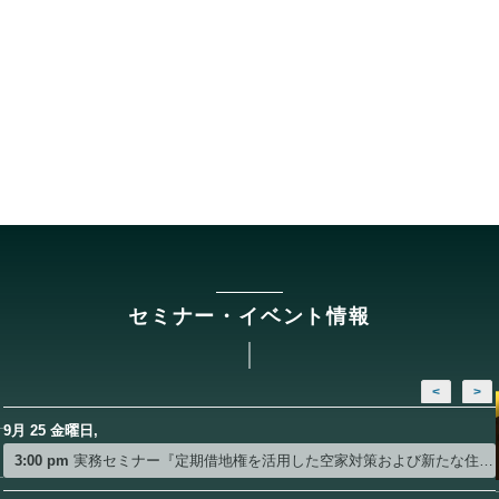
セミナー・イベント情報
<
>
9月 25 金曜日,
3:00 pm
実務セミナー『定期借地権を活用した空家対策および新たな住み替え支援ビジネスのご提案』