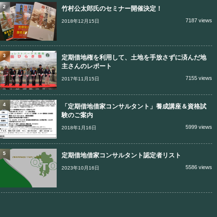
2
竹村公太郎氏のセミナー開催決定！
7187 views
2018年12月15日
3
定期借地権を利用して、土地を手放さずに済んだ地
主さんのレポート
7155 views
2017年11月15日
4
「定期借地借家コンサルタント」養成講座＆資格試
験のご案内
5999 views
2018年1月16日
5
定期借地借家コンサルタント認定者リスト
5586 views
2023年10月16日