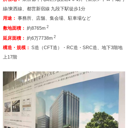
線/東西線、都営新宿線 九段下駅徒歩1分
用途：
事務所、店舗、集会場、駐車場など
2
敷地面積：
約8765m
2
延床面積：
約6万7738m
構造・規模：
S造（CFT造）・RC造・SRC造、地下3階地
上17階