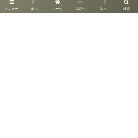
メニュー
前へ
ホーム
先頭へ
次へ
検索
定借関連トピックス 令和2年9月
定借関連トピックス 令和2年11月
QTOの活動 - menu –
イベント情報