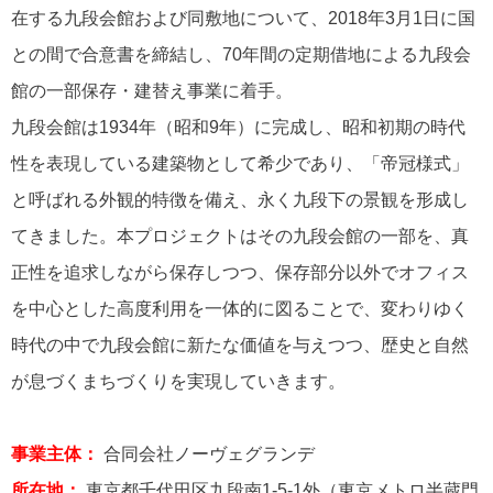
在する九段会館および同敷地について、2018年3月1日に国
との間で合意書を締結し、70年間の定期借地による九段会
館の一部保存・建替え事業に着手。
九段会館は1934年（昭和9年）に完成し、昭和初期の時代
性を表現している建築物として希少であり、「帝冠様式」
と呼ばれる外観的特徴を備え、永く九段下の景観を形成し
てきました。本プロジェクトはその九段会館の一部を、真
正性を追求しながら保存しつつ、保存部分以外でオフィス
を中心とした高度利用を一体的に図ることで、変わりゆく
時代の中で九段会館に新たな価値を与えつつ、歴史と自然
が息づくまちづくりを実現していきます。
事業主体：
合同会社ノーヴェグランデ
所在地：
東京都千代田区九段南1-5-1外（東京メトロ半蔵門